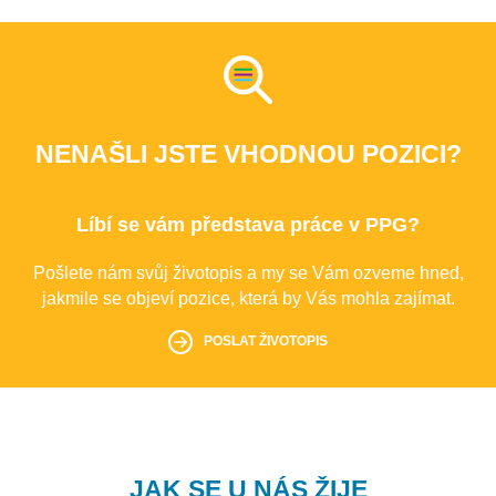
NENAŠLI JSTE VHODNOU POZICI?
Líbí se vám představa práce v PPG?
Pošlete nám svůj životopis a my se Vám ozveme hned,
jakmile se objeví pozice, která by Vás mohla zajímat.
POSLAT ŽIVOTOPIS
JAK SE U NÁS ŽIJE