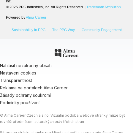
Inc.
© 2026 PPG Industries, Inc. All Rights Reserved. |
Trademark Attribution
Powered by
Alma Career
Sustainability in PPG
The PPG Way
Community Engagement
Nahlásit nezákonný obsah
Nastavení cookies
Transparentnost
Reklama na portálech Alma Career
Zásady ochrany soukromí
Podmínky používání
© Alma Career Czechia s.r.o. Vizuální podoba webové stránky může být
rovněž předmětem autorských práv třetích stran
Webovou stránku stránku pro klienta vytvořila a provozuje Alma Career