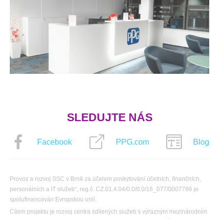
SLEDUJTE NÁS
Facebook
PPG.com
Blog
Provoz a rozvoj SSC v Brně za účelem poskytování účetních, finančních,
personálních a IT služeb“, reg.č. CZ.01.4.04/0.0/0.0/16_077/0007786 je
spolufinancován Evropskou unií.
Cílem projektu je rozvoj centra sdílených služeb s výrazným mezinárodním