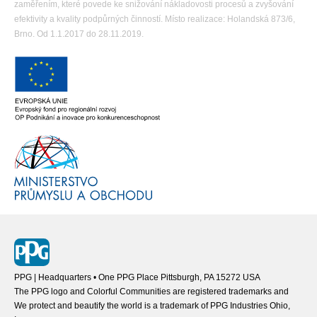
zaměřením, které povede ke snižování nákladovosti procesů a zvyšování
efektivity a kvality podpůrných činností. Místo realizace: Holandská 873/6,
Brno. Od 1.1.2017 do 28.11.2019.
PPG | Headquarters • One PPG Place Pittsburgh, PA 15272 USA
The PPG logo and Colorful Communities are registered trademarks and
We protect and beautify the world is a trademark of PPG Industries Ohio,